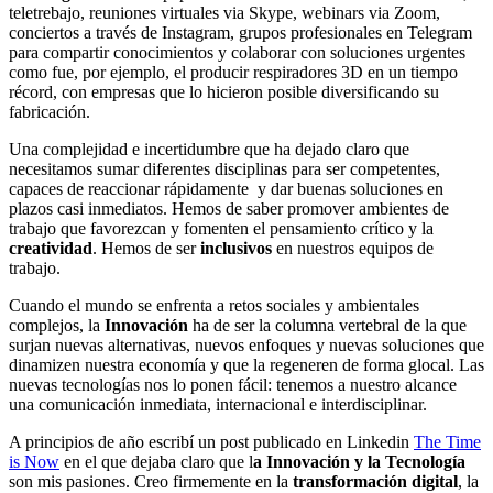
teletrebajo, reuniones virtuales via Skype, webinars via Zoom,
conciertos a través de Instagram, grupos profesionales en Telegram
para compartir conocimientos y colaborar con soluciones urgentes
como fue, por ejemplo, el producir respiradores 3D en un tiempo
récord, con empresas que lo hicieron posible diversificando su
fabricación.
Una complejidad e incertidumbre que ha dejado claro que
necesitamos sumar diferentes disciplinas para ser competentes,
capaces de reaccionar rápidamente y dar buenas soluciones en
plazos casi inmediatos. Hemos de saber promover ambientes de
trabajo que favorezcan y fomenten el pensamiento crítico y la
creatividad
. Hemos de ser
inclusivos
en nuestros equipos de
trabajo.
Cuando el mundo se enfrenta a retos sociales y ambientales
complejos, la
Innovación
ha de ser la columna vertebral de la que
surjan nuevas alternativas, nuevos enfoques y nuevas soluciones que
dinamizen nuestra economía y que la regeneren de forma glocal. Las
nuevas tecnologías nos lo ponen fácil: tenemos a nuestro alcance
una comunicación inmediata, internacional e interdisciplinar.
A principios de año escribí un post publicado en Linkedin
The Time
is Now
en el que dejaba claro que l
a Innovación y la Tecnología
son mis pasiones. Creo firmemente en la
transformación digital
, la