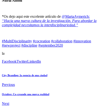
Nuria Antolí
*Os dejo aqui este excelente artículo de
@MartaAymerich:
“Hacia una nueva cultura de la investigación. Para abordar la
complejidad necesitamos la interdisciplinariedad.”
#MultiDisciplinarity
#cocreation
#collaboration
#innovation
#newproject
#discipline
#september2020
la
Facebook
Twitter
LinkedIn
City Branding: la esencia de una ciudad
Previous
Octubre: Co-creando una nueva realidad
Next