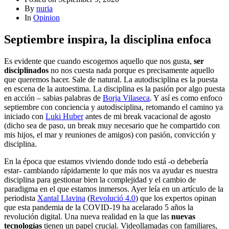
By
nuria
In
Opinion
Septiembre inspira, la disciplina enfoca
Es evidente que cuando escogemos aquello que nos gusta,
ser
disciplinados
no nos cuesta nada porque es precisamente aquello
que queremos hacer. Sale de natural. La autodisciplina es la puesta
en escena de la autoestima. La disciplina es la pasión por algo puesta
en acción – sabias palabras de
Borja Vilaseca
. Y así es como enfoco
septiembre con conciencia y autodisciplina, retomando el camino ya
iniciado con
Luki Huber
antes de mi break vacacional de agosto
(dicho sea de paso, un break muy necesario que he compartido con
mis hijos, el mar y reuniones de amigos) con pasión, convicción y
disciplina.
En la época que estamos viviendo donde todo está -o debebería
estar- cambiando rápidamente lo que más nos va ayudar es nuestra
disciplina para gestionar bien la complejidad y el cambio de
paradigma en el que estamos inmersos. Ayer leía en un artículo de la
periodista
Xantal Llavina
(
Revolució 4.0
) que los expertos opinan
que esta pandemia de la COVID-19 ha acelarado 5 años la
revolución digital. Una nueva realidad en la que las
nuevas
tecnologías
tienen un papel crucial. Videollamadas con familiares,