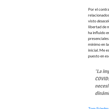
Por el contr
relacionado
visto
desacel
libertad de 
ha influido e
presenciales
mínimo en la
inicial. Me 
puesto en esc
“
La im
COVID1
necesi
dinámi
Tom Friedm