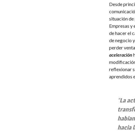
Desde princi
comunicación
situación de
Empresas y e
de hacer el 
de negocio y
perder venta
aceleración
h
modificación
reflexionar 
aprendidos e
“
La ac
transf
habían
hacia l