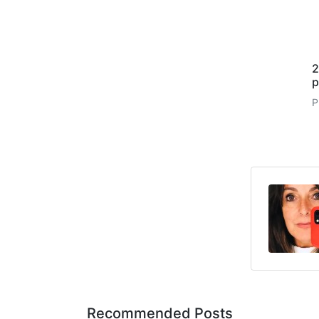
2
p
P
Recommended Posts