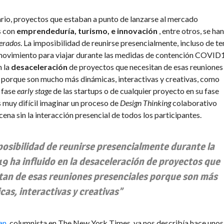
ario, proyectos que estaban a punto de lanzarse al mercado
s con
emprendeduría, turismo, e innovación
, entre otros, se han
erados
. La imposibilidad de reunirse presencialmente, incluso de te
movimiento para viajar durante las medidas de contención COVID
n la
desaceleración
de proyectos que necesitan de esas reuniones
 porque son mucho más dinámicas, interactivas y creativas, como
 fase
early stage
de las startups o de cualquier proyecto en su fase
es muy difícil imaginar un proceso de
Design Thinking
colaborativo
ena sin la interacción presencial de todos los participantes.
posibilidad de reunirse presencialmente durante la
9 ha influido en la desaceleración de proyectos que
tan de esas reuniones presenciales porque son más
cas, interactivas y creativas”
an
, columnista en The New York Times, ya nos describía hace unos