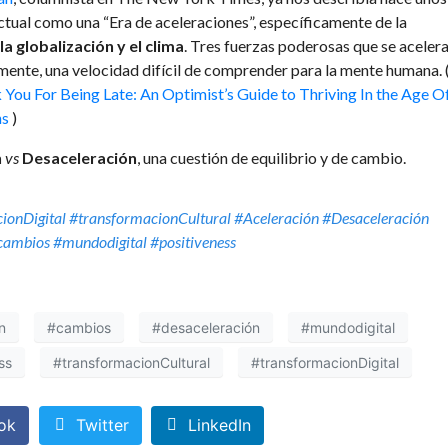
actual como una “Era de aceleraciones”, específicamente de la
la globalización y el clima
. Tres fuerzas poderosas que se aceler
ente, una velocidad difícil de comprender para la mente humana. 
You For Being Late: An Optimist’s Guide to Thriving In the Age O
ns
)
n
vs
Desaceleración
, una cuestión de equilibrio y de cambio.
ionDigital #transformacionCultural #Aceleración #Desaceleración
#cambios #mundodigital #positiveness
n
#cambios
#desaceleración
#mundodigital
ss
#transformacionCultural
#transformacionDigital
ok
Twitter
LinkedIn