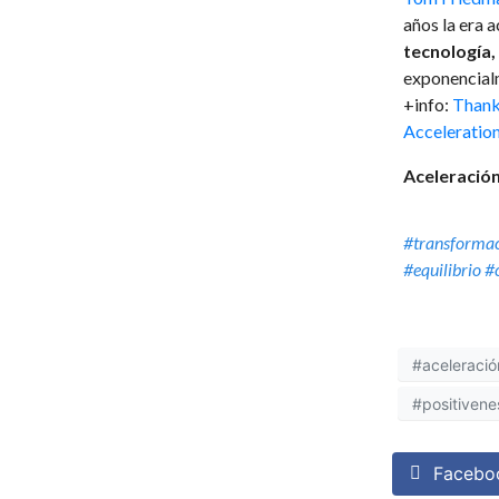
años la era 
tecnología, 
exponencialm
+info:
Thank 
Acceleratio
Aceleració
#transformac
#equilibrio 
#aceleració
#positivene
Facebo