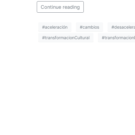
Continue reading
#aceleración
#cambios
#desaceler
#transformacionCultural
#transformacionD