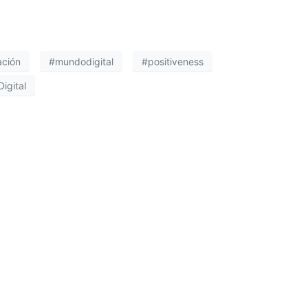
ación
#mundodigital
#positiveness
igital