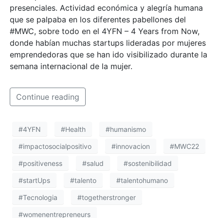
presenciales. Actividad económica y alegría humana
que se palpaba en los diferentes pabellones del
#MWC, sobre todo en el 4YFN – 4 Years from Now,
donde habían muchas startups lideradas por mujeres
emprendedoras que se han ido visibilizado durante la
semana internacional de la mujer.
Continue reading
#4YFN
#Health
#humanismo
#impactosocialpositivo
#innovacion
#MWC22
#positiveness
#salud
#sostenibilidad
#startUps
#talento
#talentohumano
#Tecnologia
#togetherstronger
#womenentrepreneurs